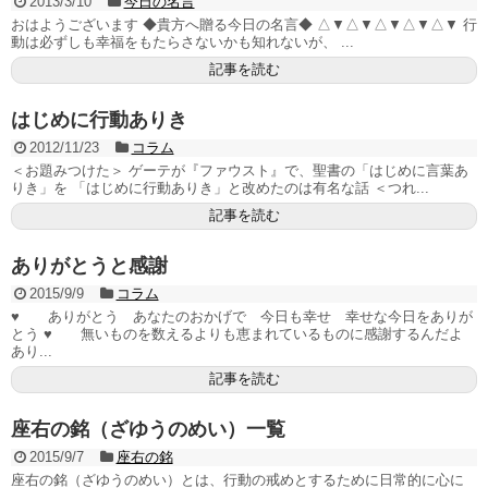
2013/3/10
今日の名言
おはようございます ◆貴方へ贈る今日の名言◆ △▼△▼△▼△▼△▼ 行
動は必ずしも幸福をもたらさないかも知れないが、 ...
記事を読む
はじめに行動ありき
2012/11/23
コラム
＜お題みつけた＞ ゲーテが『ファウスト』で、聖書の「はじめに言葉あ
りき」を 「はじめに行動ありき」と改めたのは有名な話 ＜つれ...
記事を読む
ありがとうと感謝
2015/9/9
コラム
♥ ありがとう あなたのおかげで 今日も幸せ 幸せな今日をありが
とう ♥ 無いものを数えるよりも恵まれているものに感謝するんだよ
あり...
記事を読む
座右の銘（ざゆうのめい）一覧
2015/9/7
座右の銘
座右の銘（ざゆうのめい）とは、行動の戒めとするために日常的に心に