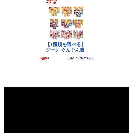
動
画
プ
レ
ー
ヤ
ー