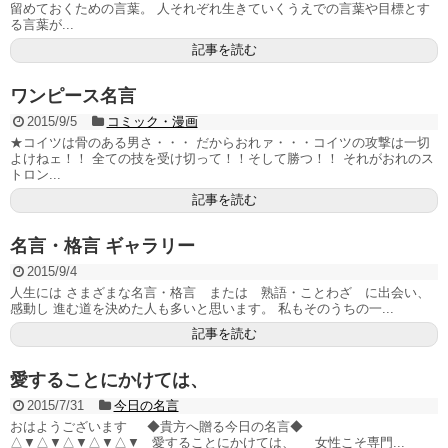
留めておくための言葉。 人それぞれ生きていくうえでの言葉や目標とす
る言葉が...
記事を読む
ワンピース名言
2015/9/5
コミック・漫画
★コイツは骨のある男さ・・・ だからおれァ・・・コイツの攻撃は一切
よけねェ！！ 全ての技を受け切って！！そして勝つ！！ それがおれのス
トロン...
記事を読む
名言・格言 ギャラリー
2015/9/4
人生には さまざまな名言・格言 または 熟語・ことわざ に出会い、
感動し 進む道を決めた人も多いと思います。 私もそのうちの一...
記事を読む
愛することにかけては、
2015/7/31
今日の名言
おはようございます ◆貴方へ贈る今日の名言◆
△▼△▼△▼△▼△▼ 愛することにかけては、 女性こそ専門...