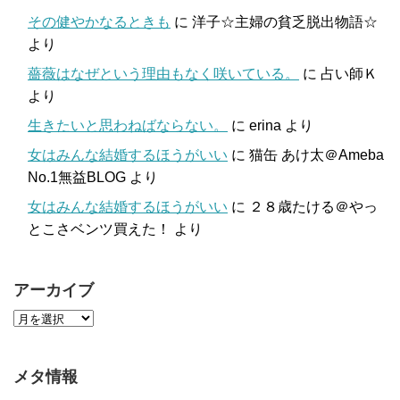
その健やかなるときも
に
洋子☆主婦の貧乏脱出物語☆
より
薔薇はなぜという理由もなく咲いている。
に
占い師Ｋ
より
生きたいと思わねばならない。
に
erina
より
女はみんな結婚するほうがいい
に
猫缶 あけ太＠Ameba
No.1無益BLOG
より
女はみんな結婚するほうがいい
に
２８歳たける＠やっ
とこさベンツ買えた！
より
アーカイブ
メタ情報