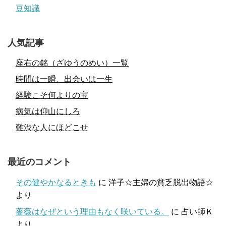
豆知識
人気記事
座右の銘（ざゆうのめい）一覧
時間は一瞬、出会いは一生
経験こそ何よりの宝
病気は仰山にしろ
難渋な人にほどこせ
最近のコメント
その健やかなるときも
に
洋子☆主婦の貧乏脱出物語☆
より
薔薇はなぜという理由もなく咲いている。
に
占い師Ｋ
より